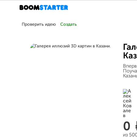
Проверить идею
Создать
Гал
Каз
Вперв
Поуча
Казан
0
из 50