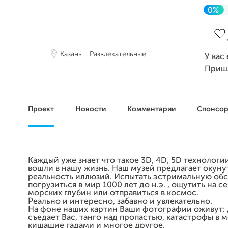
0%
Зав
Казань
Развлекательные
У вас
Приш
Проект
Новости
Комментарии
Спонсо
Каждый уже знает что такое 3D, 4D, 5D технологи
вошли в нашу жизнь. Наш музей предлагает окуну
реальность иллюзий. Испытать эстримальную обс
погрузиться в мир 1000 лет до н.э. , ощутить на с
морских глубин или отправиться в космос.
Реально и интересно, забавно и увлекательно.
На фоне наших картин Ваши фотографии оживут:
съедает Вас, танго над пропастью, катастрофы в 
кишащие гадами и многое другое.