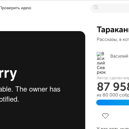
Проверить идею
Таракан
Рассказы, в ко
Василий
Автор сделал ви
87 9
из 80 000 соб
Завершен 26 