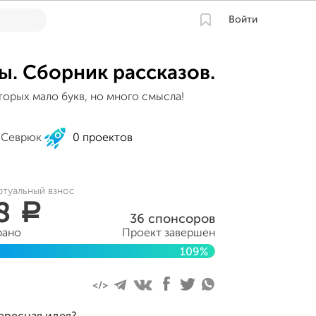
Войти
ы. Сборник рассказов.
торых мало букв, но много смысла!
 Севрюк
0 проектов
ртуальный взнос
58
a
36 спонсоров
рано
Проект завершен
109%
марта 2016