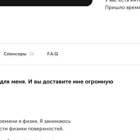
У вас есть ин
Пришло врем
Спонсоры
36
F.A.Q
 для меня. И вы доставите мне огромную
ремени я физик. Я занимаюсь
сти физики поверхностей.