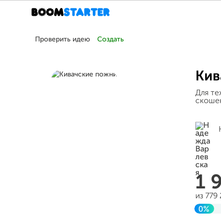
Проверить идею
Создать
Кив
Для те
скошен
1 
из 779
0%
Заве