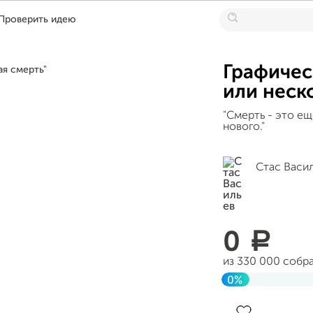
Проверить идею
Графичес
или неск
"Смерть - это ещ
нового."
Стас Васи
0
a
из 330 000 собр
0%
Завершен 08 янв