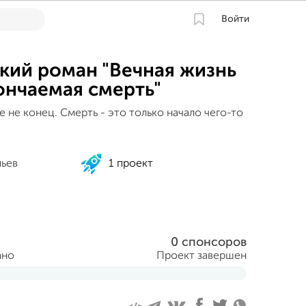
Войти
кий роман "Вечная жизнь
ончаемая смерть"
е не конец. Смерть - это только начало чего-то
льев
1 проект
0 спонсоров
ано
Проект завершен
аря 2016