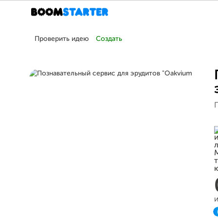
Проверить идею
Создать