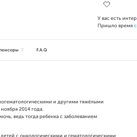
У вас есть инте
Пришло время
с
понсоры
7
F.A.Q
когематологическими и другими
тяжёлыми
 ноября 2014 года.
очь, ведь тогда ребенка с заболеванием
 детей с онкологическими и гематологическими