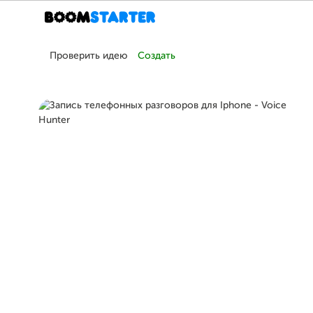
Проверить идею
Создать