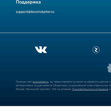
Поддержка
support@boomstarter.ru
Посещая сайт
boomstarter.ru
, вы предоставляете согласие на обработку данных 
автоматически осуществляется Обществом с ограниченной ответственностью «Б
Москва, Ленинский проспект, 15А) на условиях
Пользовательского соглашения