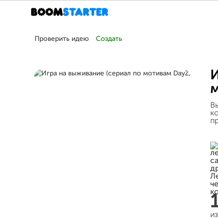
Проверить идею
Создать
И
м
В
ко
п
и