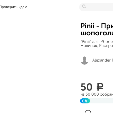
Проверить идею
Pinii - П
шопогол
"Pinii" для iPho
Новинок, Распро
Alexander 
50
a
из 30 000 собра
0%
Завершен 05 ию