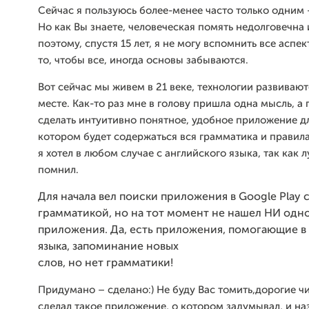
Сейчас я пользуюсь более-менее часто только одним
Но как Вы знаете, человеческая помять недолговечна 
поэтому,
спустя 15 лет, я не могу вспомнить все аспек
то, чтобы все,
иногда основы забываются.
Вот сейчас мы живем
в 21 веке, технологии развивают
месте. Как-то раз мне в голову
пришла одна мысль, а 
сделать интуитивно понятное, удобное
приложение дл
котором будет содержаться вся грамматика и правил
я хотел в любом случае с английского языка, так как 
помнил.
Для начала вел поиски приложения в Google Play 
грамматикой, но на тот момент не нашел НИ одно
приложения. Да, есть приложения, помогающие в
языка, запоминание новых
слов, но нет грамматики!
Придумано – сделано:) Не буду Вас томить,
дорогие чи
сделал такое приложение, о котором задумывал, и на