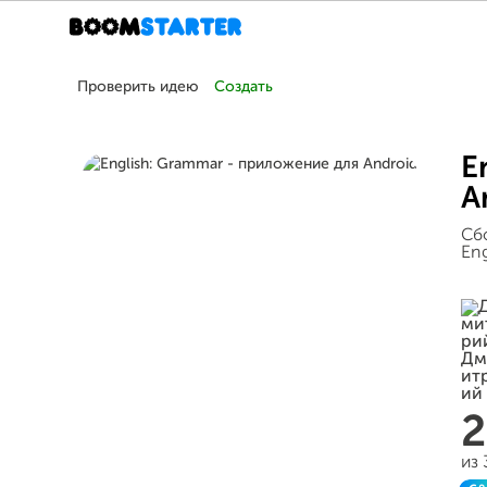
Проверить идею
Создать
E
A
Сб
Eng
из