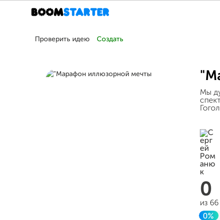
Проверить идею
Создать
"М
Мы ду
спект
Гогол
0
из 6
0%