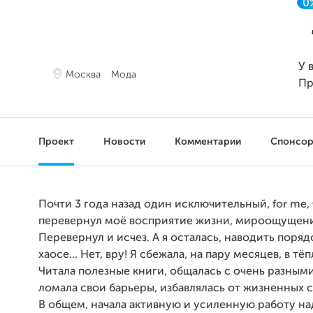
0
У 
Москва
Мода
Пр
Проект
Новости
Комментарии
Спонсо
Почти 3 года назад один исключительный, for me,
перевернул моё восприятие жизни, мироощущени
Перевернул и исчез. А я осталась, наводить поряд
хаосе...
Нет, вру! Я сбежала, на пару месяцев, в тёп
Читала полезные книги, общалась с очень разным
ломала свои барьеры, избавлялась от жизненных с
В общем, начала активную и усиленную работу на