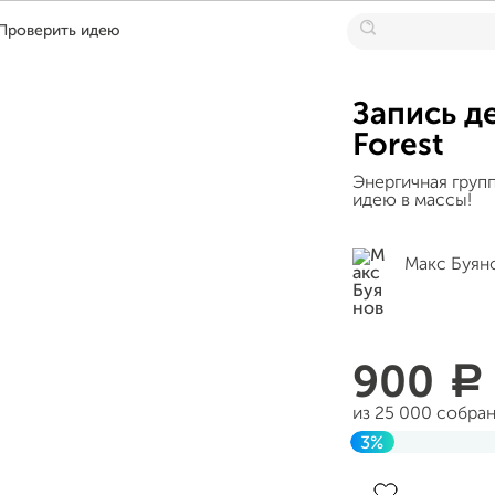
Проверить идею
Запись д
Forest
Энергичная груп
идею в массы!
Макс Буян
900
a
из 25 000 собра
3%
Завершен 27 апр