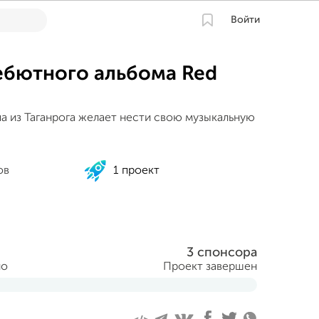
Войти
ебютного альбома Red
па из Таганрога желает нести свою музыкальную
ов
1 проект
3 спонсора
но
Проект завершен
еля 2015