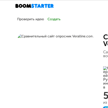
Проверить идею
Создать
С
V
Са
во
из