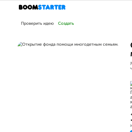
Проверить идею
Создать