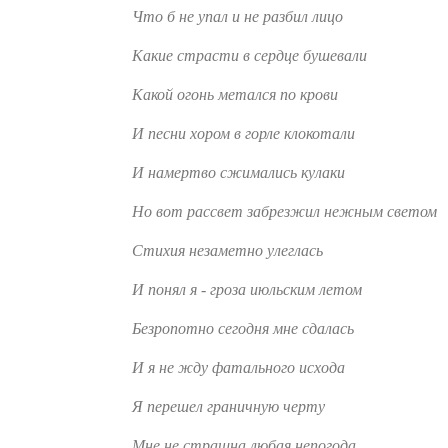
Что б не упал и не разбил лицо
Какие страсти в сердце бушевали
Какой огонь метался по крови
И песни хором в горле клокотали
И намертво сжимались кулаки
Но вот рассвет забрезжил нежным светом
Стихия незаметно улеглась
И понял я - гроза июльским летом
Безропотно сегодня мне сдалась
И я не жду фатального исхода
Я перешел граничную черту
Мне не страшна любая непогода