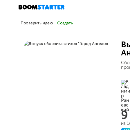
Проверить идею
Создать
Вы
Ан
Сбо
про
9
из 