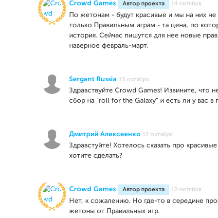
Crowd Games
Автор проекта
14 октября
По жетонам - будут красивые и мы на них не
только Правильным играм - та цена, по котор
история. Сейчас пишутся для нее новые правил
наверное февраль-март.
Sergant Russia
13 октября
Здравствуйте Crowd Games! Извините, что не
сбор на "roll for the Galaxy" и есть ли у вас 
Дмитрий Алексеенко
12 октября
Здравстуйте! Хотелось сказать про красивы
хотите сделать?
Crowd Games
Автор проекта
10 октября
Нет, к сожалению. Но где-то в середине про
жетоны от Правильных игр.