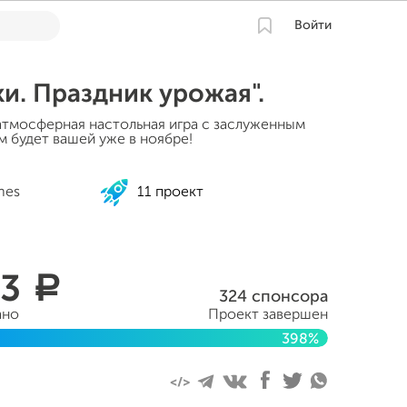
Войти
и. Праздник урожая".
атмосферная настольная игра с заслуженным
 будет вашей уже в ноябре!
mes
11 проект
93
a
324 спонсора
ано
Проект завершен
398%
ября 2016