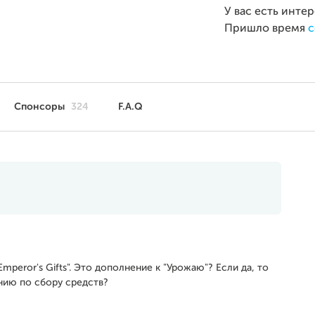
У вас есть инте
Пришло время
с
Спонсоры
324
F.A.Q
Emperor's Gifts". Это дополнение к "Урожаю"? Если да, то
нию по сбору средств?