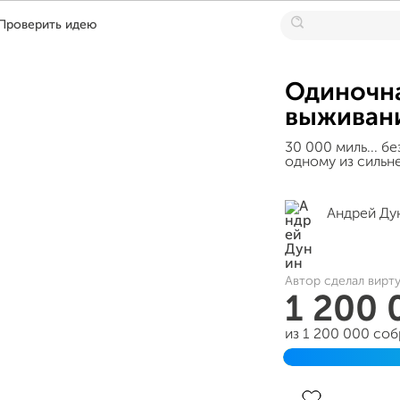
Проверить идею
Одиночна
выживани
30 000 миль... 
одному из сильн
Андрей Ду
Автор сделал вирт
1 200
из 1 200 000 со
Завершен 29 дек