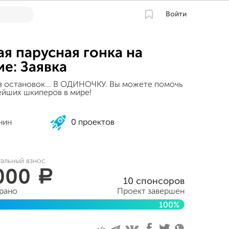
Войти
я парусная гонка на
е: Заявка
без остановок... В ОДИНОЧКУ. Вы можете помочь
ейших шкиперов в мире!
нин
0 проектов
уальный взнос
 000
a
10 спонсоров
брано
Проект завершен
100%
абря 2017