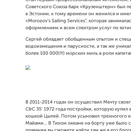
Стал первым профессиональным яхтсменом, кт
Советского Союза барк «Крузенштерн» был п
в Эстонии, к тому времени он женился и име
«Morozov’s Sailing Services”, которая занима
оформлением и всем спектром услуг по яхтин
Сергей обладает обобщенным опытом и специ
водоизмещения и парусности, а так же уник
более 100 000(!!!) морских миль в роли капита
В 2011-2014 годах он осуществил Мечту своего 
C&C 35’ 1972 года постройки, которую купил 
кошкой Цылей. Потом усыновил трехногого ко
Майами… В Тихом океане на борту уже было с
плавании вы сможете найти там же в его блоге