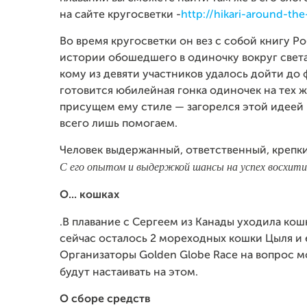
на сайте кругосветки -
http://hikari-around-th
Во время кругосветки он вез с собой книгу Р
истории обошедшего в одиночку вокруг света 
кому из девяти участников удалось дойти до 
готовится юбилейная гонка одиночек на тех же 
присущем ему стиле — загорелся этой идеей и
всего лишь помогаем.
Человек выдержанный, ответственный, крепки
С его опытом и выдержкой шансы на успех восхити
О... кошках
.В плавание с Сергеем из Канады уходила кошк
сейчас осталось 2 мореходных кошки Цыля и 
Организаторы Golden Globe Race на вопрос мо
будут настаивать на этом.
О сборе средств