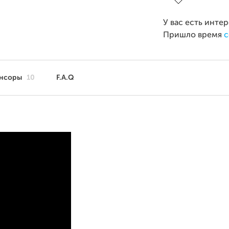
У вас есть инте
Пришло время
с
нсоры
10
F.A.Q