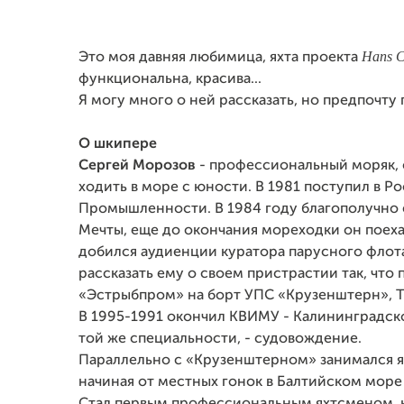
Hans
C
Это моя давняя любимица, яхта проекта
функциональна, красива...
Я могу много о ней рассказать, но предпочту п
О шкипере
Сергей Морозов
- профессиональный моряк, 
ходить в море с юности. В 1981 поступил в
Промышленности. В 1984 году благополучно е
Мечты, еще до окончания мореходки он поех
добился аудиенции куратора парусного флота
рассказать ему о своем пристрастии так, чт
«Эстрыбпром» на борт УПС «Крузенштерн», Тал
В 1995-1991 окончил КВИМУ - Калининградс
той же специальности, - судовождение.
Параллельно с «Крузенштерном» занимался ях
начиная от местных гонок в Балтийском море