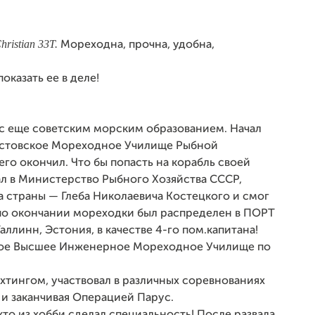
hristian
33
T
.
Мореходна, прочна, удобна,
оказать ее в деле!
с еще советским морским образованием. Начал
 Ростовское Мореходное Училище Рыбной
го окончил. Что бы попасть на корабль своей
ал в Министерство Рыбного Хозяйства СССР,
 страны — Глеба Николаевича Костецкого и смог
о по окончании мореходки был распределен в ПОРТ
линн, Эстония, в качестве 4-го пом.капитана!
кое Высшее Инженерное Мореходное Училище по
тингом, участвовал в различных соревнованиях
 и заканчивая Операцией Парус.