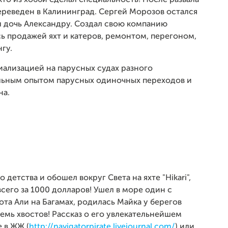
о из хобби сделал специальность! После развала
ереведен в Калининград. Сергей Морозов остался
л дочь Александру. Создал свою компанию
лась продажей яхт и катеров, ремонтом, перегоном,
гу.
ализацией на парусных судах разного
альным опытом парусных одиночных переходов и
на.
детства и обошел вокруг Света на яхте "Hikari",
всего за 1000 долларов! Ушел в море один с
та Али на Багамах, родилась Майка у берегов
емь хвостов! Рассказ о его увлекательнейшем
 в ЖЖ (
http://navigatorpirate.livejournal.com/
) или