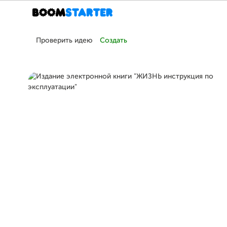
Проверить идею
Создать