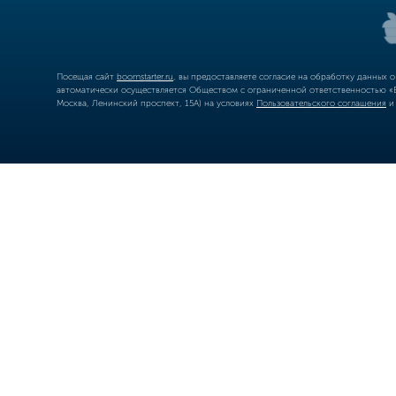
Посещая сайт
boomstarter.ru
, вы предоставляете согласие на обработку данных 
автоматически осуществляется Обществом с ограниченной ответственностью «Б
Москва, Ленинский проспект, 15А) на условиях
Пользовательского соглашения