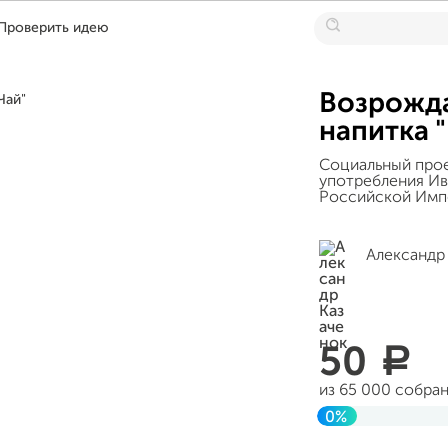
Проверить идею
Возрожда
напитка 
Социальный про
употребления Ив
Российской Имп
Александр
50
a
из 65 000 собра
0%
Завершен 16 мая