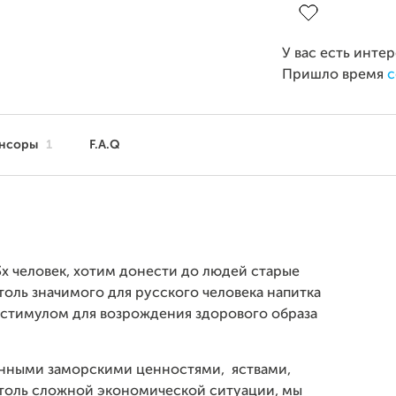
У вас есть инте
Пришло время
с
нсоры
1
F.A.Q
х человек, хотим донести до людей старые
толь значимого для русского человека напитка
т стимулом для возрождения здорового образа
анными заморскими ценностями, яствами,
столь сложной экономической ситуации, мы