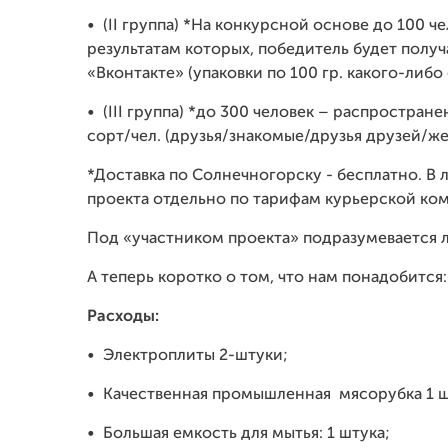
•
(II группа) *На конкурсной основе до 100 ч
результатам которых, победитель будет получ
«Вконтакте» (упаковки по 100 гр. какого-либо 
•
(III группа) *до 300 человек – распростран
сорт/чел. (друзья/знакомые/друзья друзей/же
*Доставка по Солнечногорску - бесплатно. В
проекта отдельно по тарифам курьерской ко
Под «участником проекта» подразумевается 
А теперь коротко о том, что нам понадобится:
Расходы:
•
Электроплиты 2-штуки;
•
Качественная промышленная мясорубка 1 ш
•
Большая емкость для мытья: 1 штука;