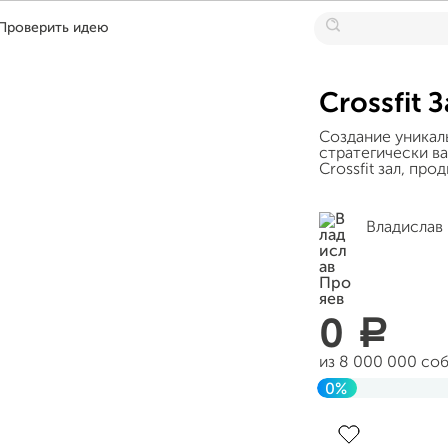
Проверить идею
Crossfit З
Создание уникал
стратегически в
Crossfit зал, про
Владислав
0
a
из 8 000 000 со
0%
Завершен 14 ию