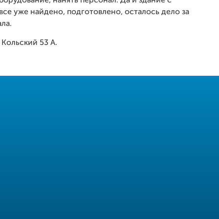
борудование, нанять персонал. Да и здание с
все уже найдено, подготовлено, осталось дело за
ла.
 Кольский 53 А.