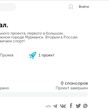
Войти
ал.
ьного проекта, первого в большом,
ажном городе Мурманск. Вторым в России.
двигаем спорт!
 Прояев
1 проект
0 спонсоров
брано
Проект завершен
ня 2015