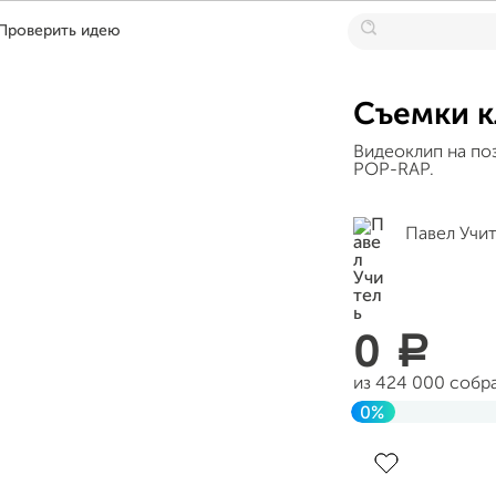
Проверить идею
Съемки 
Видеоклип на поз
POP-RAP.
Павел Учи
0
a
из 424 000 собр
0%
Завершен 30 ап