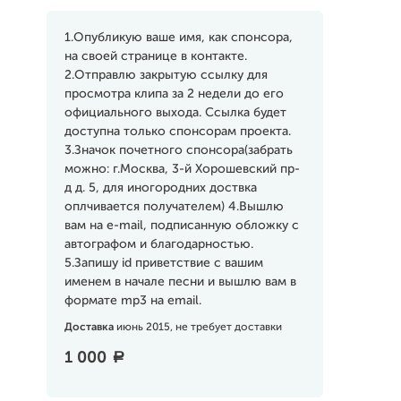
1.Опубликую ваше имя, как спонсора,
на своей странице в контакте.
2.Отправлю закрытую ссылку для
просмотра клипа за 2 недели до его
официального выхода. Ссылка будет
доступна только спонсорам проекта.
3.Значок почетного спонсора(забрать
можно: г.Москва, 3-й Хорошевский пр-
д д. 5, для иногородних доствка
оплчивается получателем) 4.Вышлю
вам на e-mail, подписанную обложку с
автографом и благодарностью.
5.Запишу id приветствие с вашим
именем в начале песни и вышлю вам в
формате mp3 на email.
Доставка
июнь 2015, не требует доставки
1 000
a