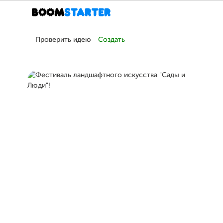
Проверить идею
Создать