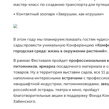
мастер-класс по созданию транспорта для путеш
• Контактный зоопарк «Зверушки, как игрушки»
В этом году мы планируем:показать гостям чудес
сады;провести уникальную Конференцию
«Комф
городская среда: жизнь в окружении растений»
В рамках Фестиваля пройдет
профессиональная 
питомников
,
ярмарка
посадочного материала и 
товаров. Ну а территория выставки садов, все 11 д
наполнена интересными
встречами
с профессио
ландшафтной индустрии, питомниководами,
зве
российской эстрады, театра и кино, пройдут
благотворительные акции в поддержку Фонда Ко
Хабенского.