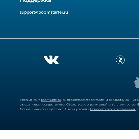
Поддержка
support@boomstarter.ru
Посещая сайт
boomstarter.ru
, вы предоставляете согласие на обработку данных 
автоматически осуществляется Обществом с ограниченной ответственностью «Б
Москва, Ленинский проспект, 15А) на условиях
Пользовательского соглашения