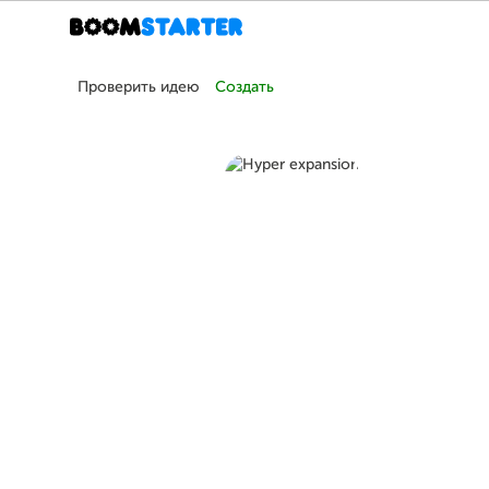
Проверить идею
Создать