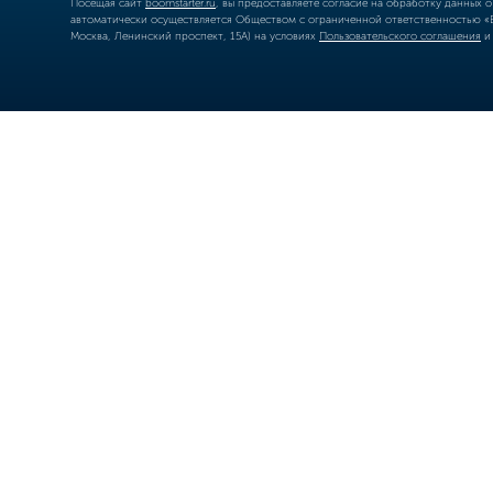
Посещая сайт
boomstarter.ru
, вы предоставляете согласие на обработку данных 
автоматически осуществляется Обществом с ограниченной ответственностью «Б
Москва, Ленинский проспект, 15А) на условиях
Пользовательского соглашения