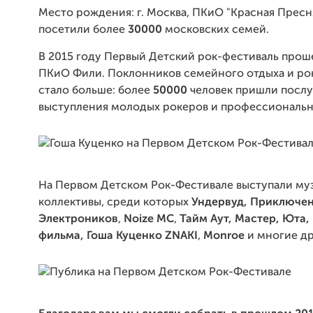
Место рождения: г. Москва, ПКиО "Красная Пресн
посетили более
30000
московских семей.
В 2015 году Первый Детский рок-фестиваль проше
ПКиО Фили. Поклонников семейного отдыха и ро
стало больше: более
50000
человек пришли посл
выступления молодых рокеров и профессиональн
На Первом Детском Рок-Фестивале выступали му
коллективы, среди которых
Ундервуд,
Приключен
Электроников
,
Noize MC
,
Тайм Аут, Мастер,
Юта,
фильма
,
Гоша Куценко
ZNAKI
,
Monroe
и многие др