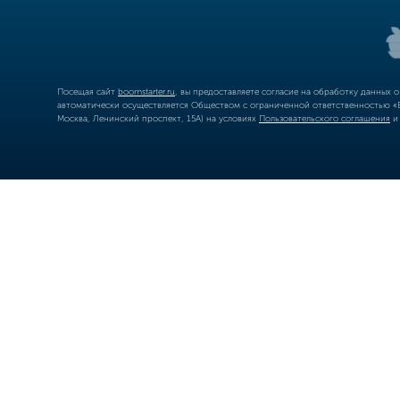
Посещая сайт
boomstarter.ru
, вы предоставляете согласие на обработку данных 
автоматически осуществляется Обществом с ограниченной ответственностью «Б
Москва, Ленинский проспект, 15А) на условиях
Пользовательского соглашения