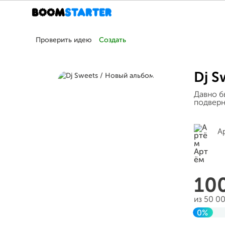
Проверить идею
Создать
Dj S
Давно б
подверн
А
10
из 50 0
0%
Завер