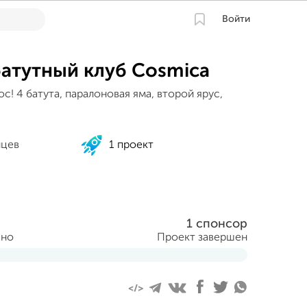
Войти
атутный клуб Cosmica
! 4 батута, паралоновая яма, второй ярус,
.
нцев
1 проект
1 спонсор
ано
Проект завершен
аря 2016