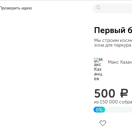
Проверить идею
Первый б
Мы строим космос
зона для паркура
Макс Каза
500
a
из 150 000 собр
0%
Завершен 18 янв