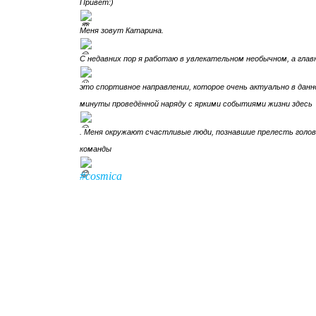
Привет:)
Меня зовут Катарина.
С недавних пор я работаю в увлекательном необычном, а глав
это спортивное направлении, которое очень актуально в данно
минуты проведённой наряду с яркими событиями жизни здесь
. Меня окружают счастливые люди, познавшие прелесть гол
команды
#cosmica