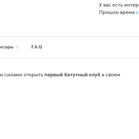
У вас есть инте
Пришло время
с
нсоры
1
F.A.Q
ми силами открыть
первый батутный клуб
в своем