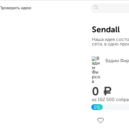
Проверить идею
Sendall
Наша идея состо
сети, в одно пр
Вадим Фир
0
a
из 162 500 собр
0%
Завершен 03 ию