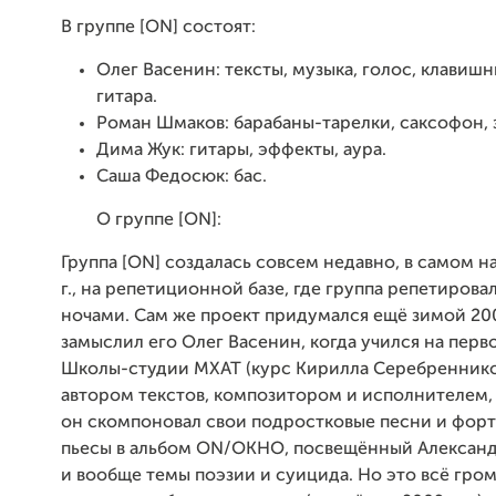
В группе
[ON]
состоят:
Олег Васенин: тексты, музыка, голос, клавишны
гитара.
Роман Шмаков: барабаны-тарелки, саксофон, 
Дима Жук: гитары, эффекты, аура.
Саша Федосюк: бас.
О группе
[ON]
:
Группа [ON] создалась совсем недавно, в самом на
г., на репетиционной базе, где группа репетирова
ночами. Сам же проект придумался ещё зимой 20
замыслил его Олег Васенин, когда учился на перв
Школы-студии МХАТ (курс Кирилла Серебреннико
автором текстов, композитором и исполнителем,
он скомпоновал свои подростковые песни и фор
пьесы в альбом
ON/
ОКНО, посвещённый Александ
и вообще темы поэзии и суицида. Но это всё гро