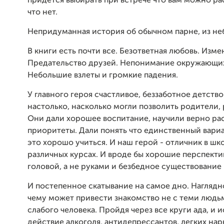
придется выбирать при встрече что вам можно ра
что нет.
Непридуманная история об обычном парне, из не
В книги есть почти все. Безответная любовь. Изме
Предательство друзей. Непонимание окружающих
Небольшие взлеты и громкие падения.
У главного героя счастливое, беззаботное детство
настолько, насколько могли позволить родители,
Они дали хорошее воспитание, научили верно ра
приоритеты. Дали понять что единственный вари
это хорошо учиться. И наш герой - отличник в шко
различных курсах. И вроде бы хорошие перспекти
головой, а не руками и безбедное существование
И постепенное скатывание на самое дно. Наглядн
чему может привести знакомство не с теми люд
слабого человека. Пройдя через все круги ада, и и
действие алкоголя, антидепрессантов, легких нар