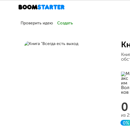
Проверить идею
Создать
Кн
Кни
обс
из 
0%
З