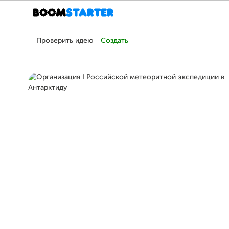
Проверить идею
Создать