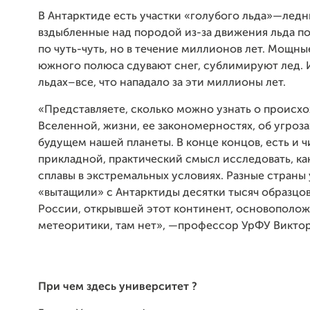
В Антарктиде есть участки «голубого льда»—ледн
вздыбленные над породой из-за движения льда по
по чуть-чуть, но в течение миллионов лет. Мощны
южного полюса сдувают снег, сублимируют лед. И
льдах–все, что нападало за эти миллионы лет.
«Представляете, сколько можно узнать о происх
Вселенной, жизни, ее закономерностях, об угрозах
будущем нашей планеты. В конце концов, есть и ч
прикладной, практический смысл исследовать, как
сплавы в экстремальных условиях. Разные страны
«вытащили» с Антарктиды десятки тысяч образцов,
России, открывшей этот континент, основополо
метеоритики, там нет», —профессор УрФУ Виктор
При
чем
здесь
университет
?