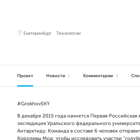
Екатеринбург
Технологии
Проект
Новости
1
Комментарии
3
Сп
#GrokhovSKY
В декабре 2015 года начнется Первая Российская
экспедиция Уральского федерального университе
Антарктиду. Команда в составе 6 человек отправи
Королевы Мод, чтобы исследовать участки "голубо