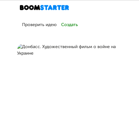
Проверить идею
Создать