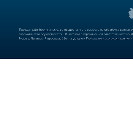
Посещая сайт
boomstarter.ru
, вы предоставляете согласие на обработку данных 
автоматически осуществляется Обществом с ограниченной ответственностью «Б
Москва, Ленинский проспект, 15А) на условиях
Пользовательского соглашения