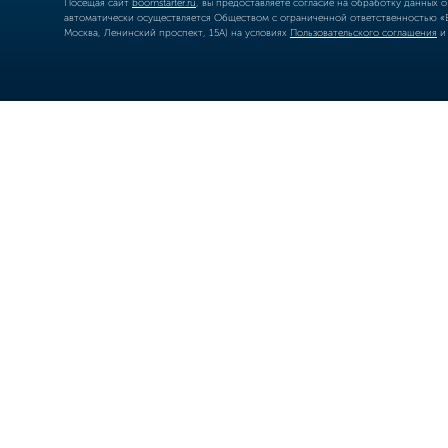
Посещая сайт
boomstarter.ru
, вы предоставляете согласие на обработку данных 
автоматически осуществляется Обществом с ограниченной ответственностью «Б
Москва, Ленинский проспект, 15А) на условиях
Пользовательского соглашения