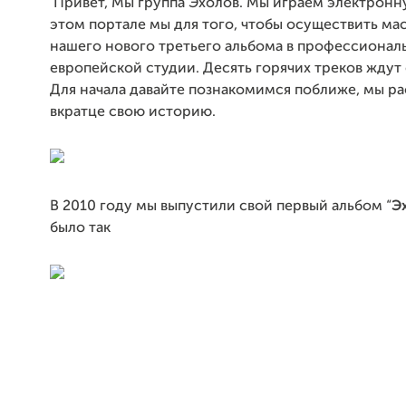
Привет, Мы группа Эхолов. Мы играем электронн
этом портале мы для того, чтобы осуществить ма
нашего нового третьего альбома в профессионал
европейской студии. Десять горячих треков ждут 
Для начала давайте познакомимся поближе, мы р
вкратце свою историю.
В 2010 году мы выпустили свой первый альбом “
Э
было так