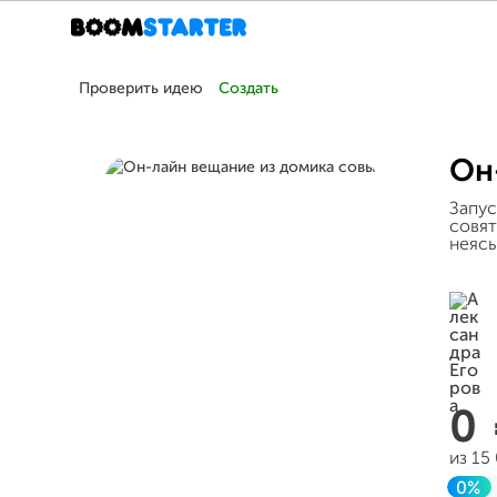
Проверить идею
Создать
Он
Запус
совят
неясы
0
из 15
0%