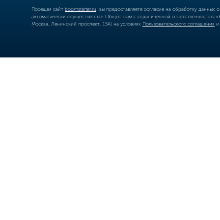
Посещая сайт
boomstarter.ru
, вы предоставляете согласие на обработку данных 
автоматически осуществляется Обществом с ограниченной ответственностью «Б
Москва, Ленинский проспект, 15А) на условиях
Пользовательского соглашения