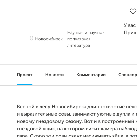
Зав
У вас
Научная и научно-
Приш
Новосибирск
популярная
литература
Проект
Новости
Комментарии
Спонсо
Весной в лесу Новосибирска длиннохвостые неяс
и выразительные совы, занимают уютные дупла и 
новому гнездовому сезону. Вот и в построенный
гнездовой ящик, на котором висит камера наблю
пара. Скоро эти совы сядут насиживать яйца, а по