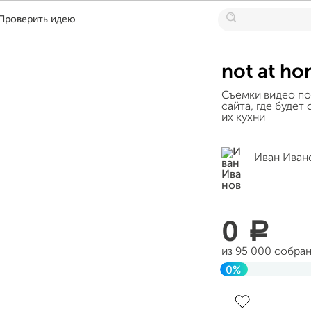
Проверить идею
not at h
Съемки видео по
сайта, где будет
их кухни
Иван Иван
0
a
из 95 000 собра
0%
Завершен 05 ию