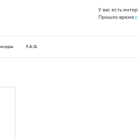
У вас есть инте
Пришло время
с
нсоры
F.A.Q