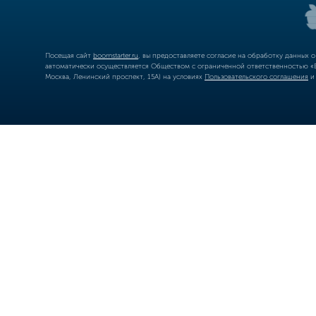
Посещая сайт
boomstarter.ru
, вы предоставляете согласие на обработку данных 
автоматически осуществляется Обществом с ограниченной ответственностью «Б
Москва, Ленинский проспект, 15А) на условиях
Пользовательского соглашения