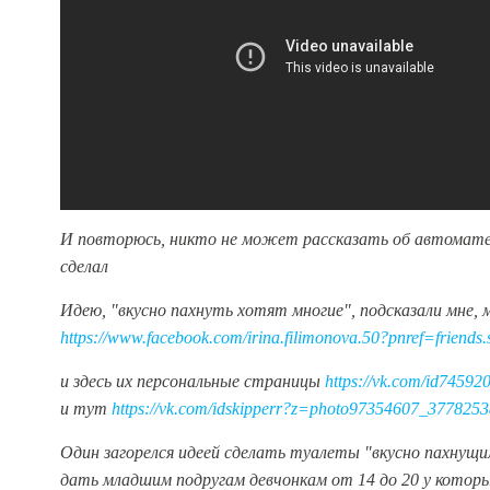
И повторюсь, никто не может рассказать об автомате,
сделал
И
дею, "вкусно па
хнуть хотят многие", подсказали мне,
https://www.facebook.com/irina.filimonova.50?pnref=friends.
и здесь их персональные страницы
https://vk.com/id74592
и тут
https://vk.com/idskipperr?z=photo97354607_377825
Один загорелся идеей сделать туалеты "вкусно пахнущим
дать младшим подругам девчонкам от 14 до 20 у которы