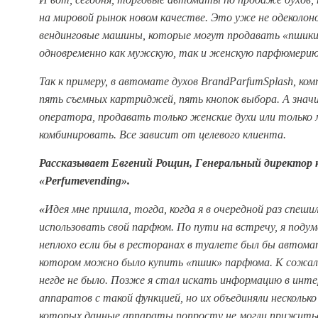
на мировой рынок новом качестве. Это уже не одеколон
вендинговые машины, которые могут продавать «пшики»
одновременно как мужскую, так и женскую парфюмерию
Так к примеру, в автомате духов BrandParfumSplash, ком
пять съемных картриджей, пять кнопок выбора. А знач
оператора, продавать только женские духи или только
комбинировать. Все зависит от целевого клиента.
Рассказывает Евгений Рощин, Генеральный директор
«Perfumevending».
«
Идея мне пришла, тогда, когда я в очередной раз спеши
использовать свой парфюм. По пути на встречу, я подум
неплохо если бы в ресторанах в туалете был бы автома
котором можно было купить «пшик» парфюма. К сожал
негде не было.
Позже я стал искать информацию в интер
аппаратов с такой функцией, но их объединяли несколько
которых данные аппараты попросту не могли прижитьс