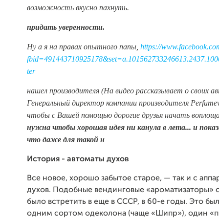
возможность вкусно пахнуть.
придать уверенности.
Ну а я на правах опытного папы,
https://www.facebook.co
fbid=491443710925178&set=a.101562733246613.2437.10
ter
нашел производителя (На видео рассказывает о своих а
Генеральный директор компании производителя
Perfume
чтобы с Вашей помощью дорогие друзья начать воплоща
нужна чтобы хорошая идея ни канула в лета... и пока
что даже для такой н
История - автоматы духов
Все новое, хорошо забытое старое, — так и с апп
духов. Подобные вендинговые «ароматизаторы» 
было встретить в еще в СССР, в 60-е годы. Это бы
одним сортом одеколона (чаще «Шипр»), один «п