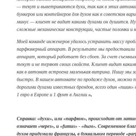
— текут и выветриваются духи, так как в этих автома
бункеров или контейнеров для духов как в советском ва
минус — клиент не видит какими духами он душится. Н
сложные механические конструкции, частые поломки и 
Моей команде инженеров удалось устранить массу проб
парфюмерный аппарат. В результате мы предоставили
аппарат, который работает без сбоев. За счет съемны
текут и не теряют своих свойств. Клиент видит какими
как в автомат встроена маленькая витрина. Нишу мы з
быстро.
В нашем автомате по продаже духов, можно 
дорогими духами известных брендов, всего один «пшик»
1 евро в Европе и 1 фунт в Англии
»,
Справка:
«духи», или «парфюм», происходит от латинс
означает «через», и «fumus» - «дым». Современное благ
духов придумали французы, в буквальном переводе «pa