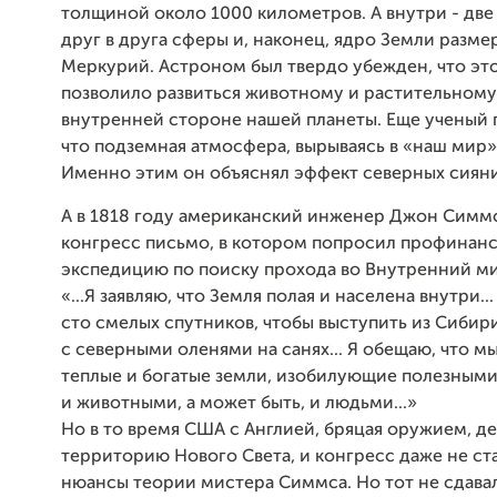
толщиной около 1000 километров. А внутри - дв
друг в друга сферы и, наконец, ядро Земли разме
Меркурий. Астроном был твердо убежден, что э
позволило развиться животному и растительному
внутренней стороне нашей планеты. Еще ученый 
что подземная атмосфера, вырываясь в «наш мир»,
Именно этим он объяснял эффект северных сиян
А в 1818 году американский инженер Джон Симмс
конгресс письмо, в котором попросил профинан
экспедицию по поиску прохода во Внутренний ми
«...Я заявляю, что Земля полая и населена внутри.
сто смелых спутников, чтобы выступить из Сибири
с северными оленями на санях... Я обещаю, что м
теплые и богатые земли, изобилующие полезным
и животными, а может быть, и людьми...»
Но в то время США с Англией, бряцая оружием, д
территорию Нового Света, и конгресс даже не ста
нюансы теории мистера Симмса. Но тот не сдавал