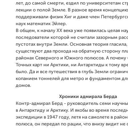
лет, до самой смерти, ездил по университетам ст
лекции о полой Земле. В разное время концепци
поддерживали физик Хиг и даже член Петербургс
наук математик Эйлер.
В общем, к началу ХХ века уже появилась целая на
последователи которой не считали зазорным рас
пустотах внутри Земли. Основная теория гласила,
существуют два прохода на обратную сторону пла
районах Северного и Южного полюсов. А почему 
Точных карт ни Арктики, ни Антарктиды к тому в
было. Да и все путешествия в глубь Земли ограни
копанием тоннелей для метро и фундаментом дл
домов.
Хроники адмирала Берда
Контр-адмирал Берд - руководитель семи научн
в Антарктиду и Арктику. И якобы во время послед
экспедиции в 1947 году, летя на самолете в райо
полюса, он передал по рации, что внизу видит не с