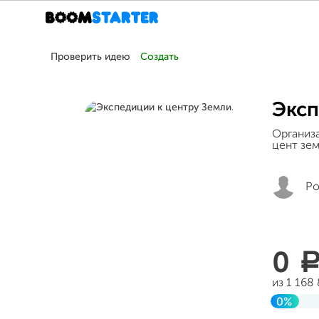
Проверить идею
Создать
Эксп
Организ
цент зе
Ро
0
из 1 168
0%
Заверш