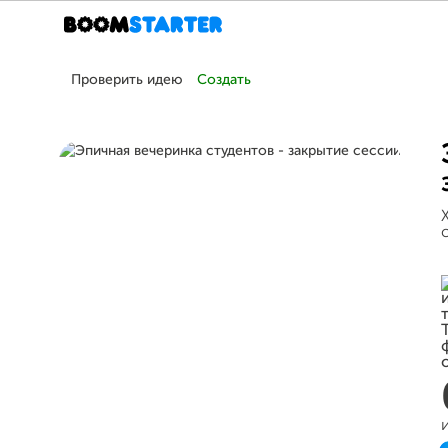
Проверить идею
Создать