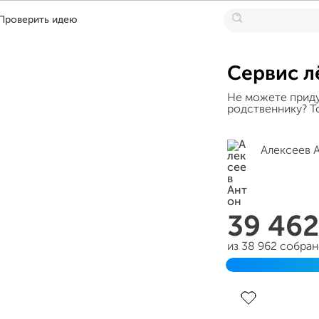
Проверить идею
Сервис л
Не можете придум
родственнику? То
Алексеев 
39 46
из 38 962 собра
Завершен 21 мая