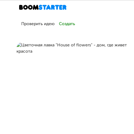
Проверить идею
Создать