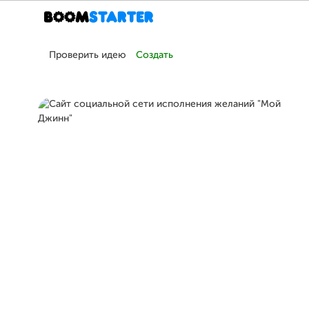
Проверить идею
Создать