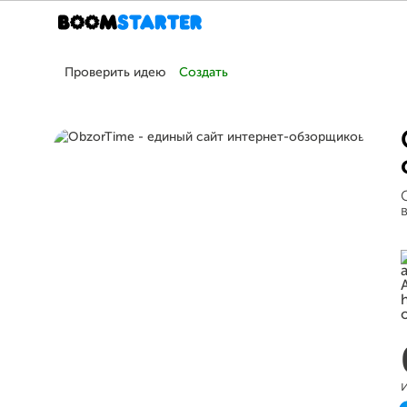
Проверить идею
Создать