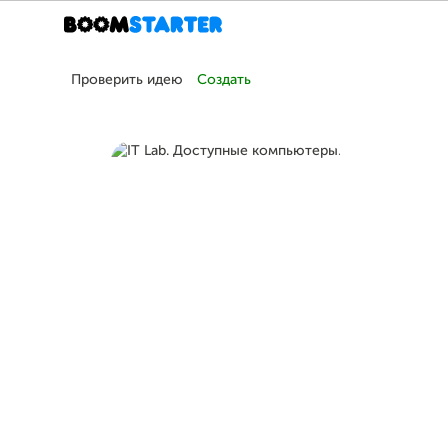
Проверить идею
Создать