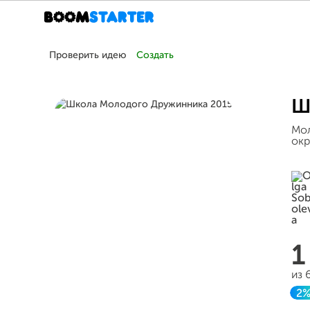
Проверить идею
Создать
Ш
Мол
окр
1
из 
2
З