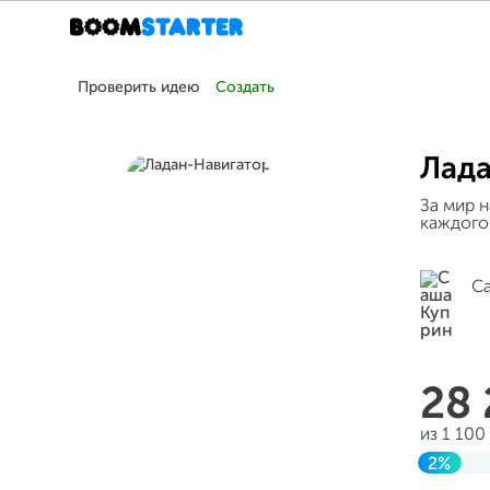
Проверить идею
Создать
Лада
За мир н
каждого 
С
28
из 1 10
2%
Заверш