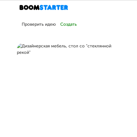
Проверить идею
Создать