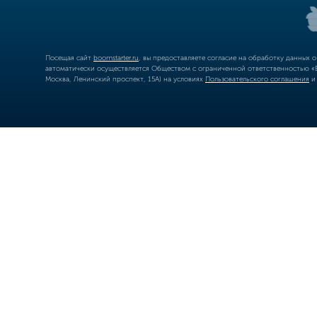
Посещая сайт
boomstarter.ru
, вы предоставляете согласие на обработку данных 
автоматически осуществляется Обществом с ограниченной ответственностью «Б
Москва, Ленинский проспект, 15А) на условиях
Пользовательского соглашения