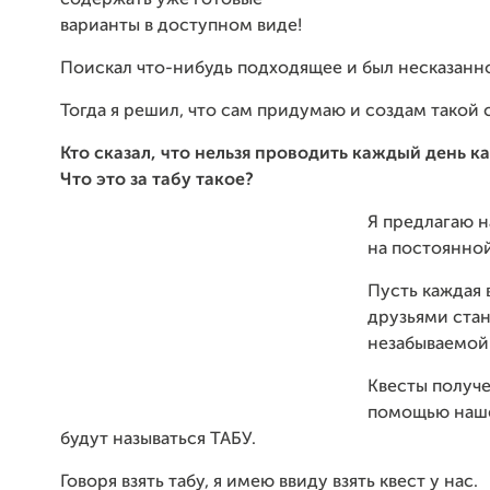
содержать уже готовые
варианты в доступном виде!
Поискал что-нибудь подходящее и был несказанно
Тогда я решил, что сам придумаю и создам такой 
Кто
сказал
, что
нельзя
проводить
каждый
день
ка
Что
это
за
табу
такое
?
Я предлагаю н
на постоянной
Пусть каждая 
друзьями ста
незабываемой
Квесты получ
помощью наше
будут называться ТАБУ.
Говоря взять табу, я имею ввиду взять квест у нас.