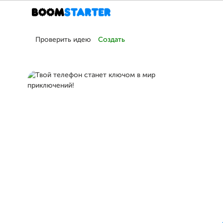
Проверить идею
Создать