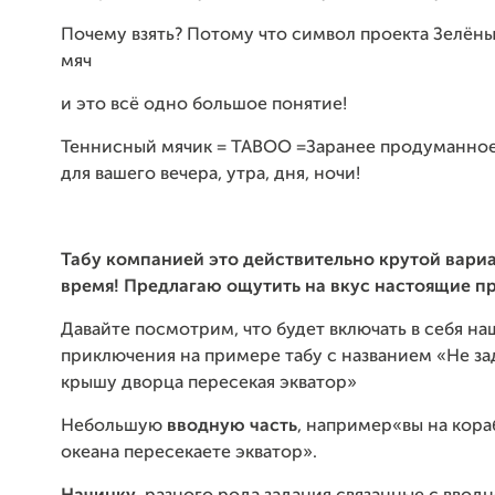
Почему взять? Потому что символ проекта Зелён
мяч
и это всё одно большое понятие!
Теннисный мячик = TABOO =Заранее продуманно
для вашего вечера, утра, дня, ночи!
Табу
компанией
это
действительно
крутой
вари
время
! Предлагаю
ощутить
на
вкус
настоящие
пр
Давайте посмотрим, что будет включать в себя на
приключения на примере табу с названием «Не за
крышу дворца пересекая экватор»
Небольшую
вводную
часть
, например«вы на кор
океана пересекаете экватор».