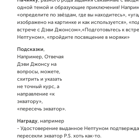
Начинку
, разного рода задания связанные с ввод
одной темой и образующие приключения! Напри
«определите по звёздам, где вы находитесь», «уга
изображено на картинке и как используется», «по
встрече с Дэви Джонсом»,«Подготовьтесь к встре
Нептуном», «пройдите посвящение в моряки»
Подсказки
,
Например, Отвечая
Дэви Джонсу на
вопросы, можете,
схитрить и указать
не точный курс, а
направление «к
экватору»,
«пересечь экватор».
Награду
, например
- Удостоверение выданное Нептуном подтвержда
пересекли экватор P.S. хоть как-то.